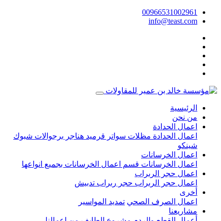
00966531002961
info@teast.com
الرئيسية
من نحن
اعمال الحدادة
اعمال الحدادة
مظلات
سواتر
قرميد
هناجر
برجوالات
شبوك
شينكو
اعمال الخرسانات
اعمال الخرسانات
قسم اعمال الخرسانات بجميع انواعها
اعمال حجر الربراب
اعمال حجر الربراب
حجر ربراب تدبيش
أخرى
اعمال الصرف الصحي
تمديد المواسير
مشاريعنا
أعمال القطع والردم مشروع الطايف
من اعمالنا