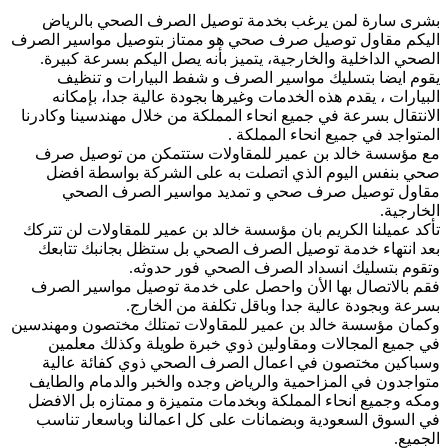
بشرى سارة لمن يرغب بخدمة توصيل الصرف الصحي بالرياض
اليكم مقاول توصيل صرف صحي هو ممتاز بتوصيل مواسير الصرف
الصحي الداخلية والخارجية، يتميز بأنه يصل اليكم بسرعة كبيرة.
يقوم ايضا بتسليك مواسير الصرف و شفط البيارات و تنظيف
البيارات ، يقدم هذه الخدمات وغيرها بجودة عالية جدا، بإمكانه
الانتقال بسرعة في جميع انحاء المملكة من خلال مهندسينا وكادرنا
المتواجد في جميع انحاء المملكة .
مع مؤسسة خالد بن عمير للمقاولات ستتمكن من توصيل صرف
صحي بنفس اليوم الذي اتصلت به على الشركة بواسطة افضل
مقاول توصيل صرف صحي و تمديد مواسير الصرف الصحي
الخارجية.
تأكد عميلنا الكريم بان مؤسسة خالد بن عمير للمقاولات لن تتركك
بعد انتهاء خدمة توصيل الصرف الصحي بل ستظل بجانبك تتابعك
وتقوم بتسليك انسداد الصرف الصحي فور حدوثه.
فقم بالاتصال بها الأن واحصل على خدمة توصيل مواسير الصرف
بسرعة وبجودة عالية جدا وباقل تكلفة من الخارج.
وكمان مؤسسة خالد بن عمير للمقاولات تمتلك مختصون ومهندسين
في جميع المجالات ومقاولين ذوي خبرة طويلة وكذلك معلمين
وسباكين مختصون في اعمال الصرف الصحي ذوي كفائة عالية
متواجدون في المزاحمية والرياض وجده والخبر والدمام والطايف
ومكه وجميع انحاء المملكة وبخدمات متميزة و ممتازه بل الافضل
في السوق السعودية وبضمانات على كل اعمالنا وباسعار تناسب
الجميع.