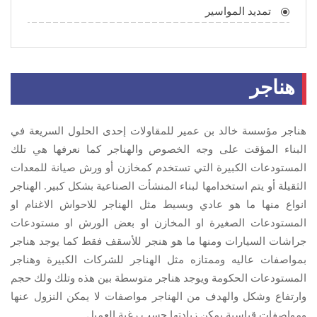
تمديد المواسير
هناجر
هناجر مؤسسة خالد بن عمير للمقاولات إحدى الحلول السريعة في
البناء المؤقت على وجه الخصوص والهناجر كما نعرفها هي تلك
المستودعات الكبيرة التي تستخدم كمخازن أو ورش صيانة للمعدات
الثقيلة أو يتم استخدامها لبناء المنشأت الصناعية بشكل كبير. الهناجر
انواع منها ما هو عادي وبسيط مثل الهناجر للاحواش الاغنام او
المستودعات الصغيرة او المخازن او بعض الورش او مستودعات
جراشات السيارات ومنها ما هو هنجر للأسقف فقط كما يوجد هناجر
بمواصفات عاليه وممتازه مثل الهناجر للشركات الكبيرة وهناجر
المستودعات الحكومة ويوجد هناجر متوسطة بين هذه وتلك ولك حجم
وارتفاع وشكل والهدف من الهناجر مواصفات لا يمكن النزول عنها
ومواصفات قياسية يمكن زيادتها حسب رغبة العميل .