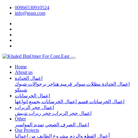
00966530910524
info@teast.com
Home
About us
اعمال الحدادة
اعمال الحدادة
مظلات
سواتر
قرميد
هناجر
برجوالات
شبوك
شينكو
اعمال الخرسانات
اعمال الخرسانات
قسم اعمال الخرسانات بجميع انواعها
اعمال حجر الربراب
اعمال حجر الربراب
حجر ربراب تدبيش
Other
اعمال الصرف الصحي
تمديد المواسير
Our Projects
أعمال القطع والردم مشروع الطايف
من اعمالنا