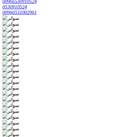
00966530910524
0530910524
00966531002961