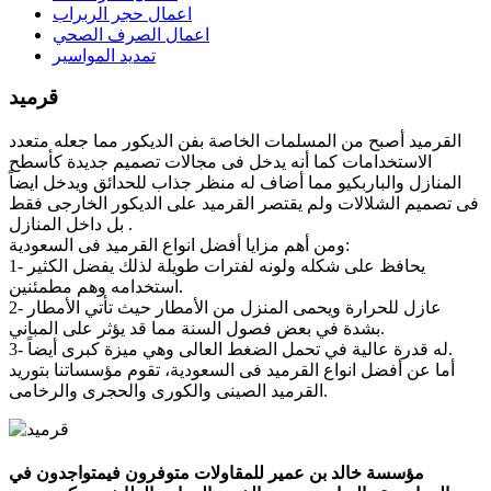
اعمال حجر الربراب
اعمال الصرف الصحي
تمديد المواسير
قرميد
القرميد أصبح من المسلمات الخاصة بفن الديكور مما جعله متعدد
الاستخدامات كما أنه يدخل فى مجالات تصميم جديدة كأسطح
المنازل والباربكيو مما أضاف له منظر جذاب للحدائق ويدخل ايضاً
فى تصميم الشلالات ولم يقتصر القرميد على الديكور الخارجى فقط
بل داخل المنازل .
ومن أهم مزايا أفضل انواع القرميد فى السعودية:
1- يحافظ على شكله ولونه لفترات طويلة لذلك يفضل الكثير
استخدامه وهم مطمئنين.
2- عازل للحرارة ويحمى المنزل من الأمطار حيث تأتي الأمطار
بشدة في بعض فصول السنة مما قد يؤثر على المباني.
3- له قدرة عالية في تحمل الضغط العالى وهي ميزة كبرى أيضاً.
أما عن أفضل انواع القرميد فى السعودية، تقوم مؤسساتنا بتوريد
القرميد الصينى والكورى والحجرى والرخامى.
مؤسسة خالد بن عمير للمقاولات متوفرون فيمتواجدون في