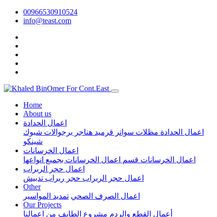
00966530910524
info@teast.com
Home
About us
اعمال الحدادة
اعمال الحدادة
مظلات
سواتر
قرميد
هناجر
برجوالات
شبوك
شينكو
اعمال الخرسانات
اعمال الخرسانات
قسم اعمال الخرسانات بجميع انواعها
اعمال حجر الربراب
اعمال حجر الربراب
حجر ربراب تدبيش
Other
اعمال الصرف الصحي
تمديد المواسير
Our Projects
أعمال القطع والردم مشروع الطايف
من اعمالنا