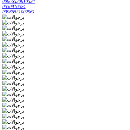
00966530910524
0530910524
00966531002961