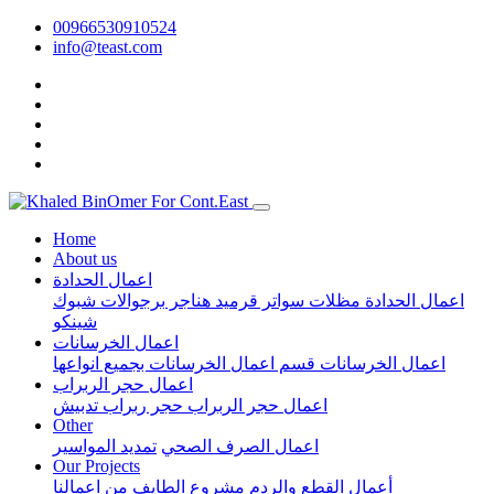
00966530910524
info@teast.com
Home
About us
اعمال الحدادة
اعمال الحدادة
مظلات
سواتر
قرميد
هناجر
برجوالات
شبوك
شينكو
اعمال الخرسانات
اعمال الخرسانات
قسم اعمال الخرسانات بجميع انواعها
اعمال حجر الربراب
اعمال حجر الربراب
حجر ربراب تدبيش
Other
اعمال الصرف الصحي
تمديد المواسير
Our Projects
أعمال القطع والردم مشروع الطايف
من اعمالنا