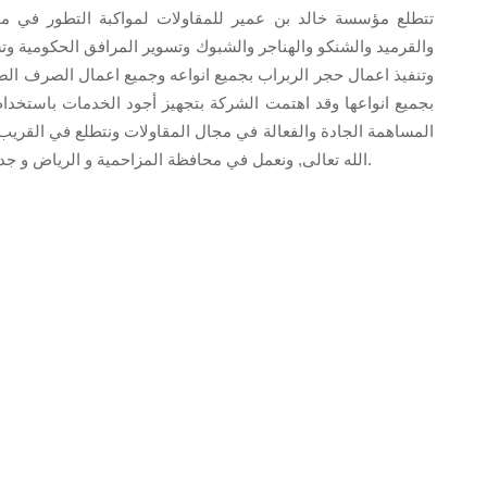
تتطلع مؤسسة خالد بن عمير للمقاولات لمواكبة التطور في مجا
والقرميد والشنكو والهناجر والشبوك وتسوير المرافق الحكومية وتس
وتنفيذ اعمال حجر الربراب بجميع انواعه وجميع اعمال الصرف الصح
بجميع انواعها وقد اهتمت الشركة بتجهيز أجود الخدمات باستخدام
المساهمة الجادة والفعالة في مجال المقاولات ونتطلع في القريب 
الله تعالى, ونعمل في محافظة المزاحمية و الرياض و جده و الخبر و الدمام والطايف ومكه وجميع انحاء المملكة.