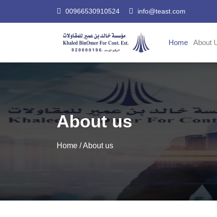
00966530910524
info@teast.com
Home
About 
About us
Home
/ About us