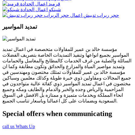
قرميد
اعمال الحدادة
شينكو
اعمال الحدادة
حجر ربراب تدبيش
اعمال حجر الربراب
تمديد المواسير
مؤسسة خالد بن عمير للمقاولات متخصصة في اعمال تمديد
المواسير بجميع انواعها وتنفيذ التمديدات الخاصة بتصريف الفضلات
السائلة والصلبة من غرف الخدمات كالمطابخ والمغاسل والحمامات
وتمديد مواصير المياة والمزارع والحدائق وتكون مطابقة وكما ان
مؤسسة خالد بن عمير للمقاولات تمتلك مختصون ومهندسين في
جميع المجالات ومقاولين ذوي خبرة طويلة وكذلك معلمين وسباكين
مختصون في اعمال تمديد المواسير ذوي كفائة عالية متواجدون في
المزاحمية والرياض وجده والخبر والدمام والطايف ومكه وجميع
انحاء المملكة وبخدمات متميزة و ممتازه بل الافضل في السوق
السعودية وبضمانات على كل اعمالنا وباسعار تناسب الجميع.
Special offers when communicating
call us
Whats Up