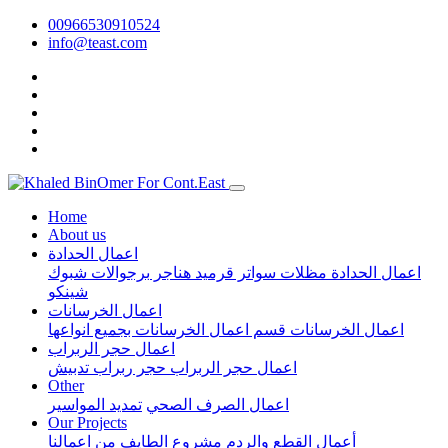
00966530910524
info@teast.com
Home
About us
اعمال الحدادة
اعمال الحدادة
مظلات
سواتر
قرميد
هناجر
برجوالات
شبوك
شينكو
اعمال الخرسانات
اعمال الخرسانات
قسم اعمال الخرسانات بجميع انواعها
اعمال حجر الربراب
اعمال حجر الربراب
حجر ربراب تدبيش
Other
اعمال الصرف الصحي
تمديد المواسير
Our Projects
أعمال القطع والردم مشروع الطايف
من اعمالنا